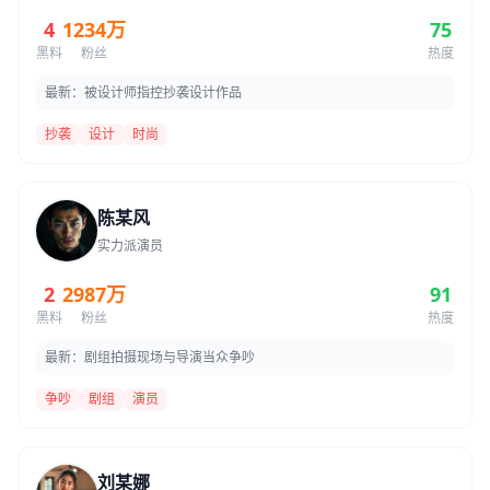
4
1234万
75
黑料
粉丝
热度
最新：被设计师指控抄袭设计作品
抄袭
设计
时尚
陈某风
实力派演员
2
2987万
91
黑料
粉丝
热度
最新：剧组拍摄现场与导演当众争吵
争吵
剧组
演员
刘某娜