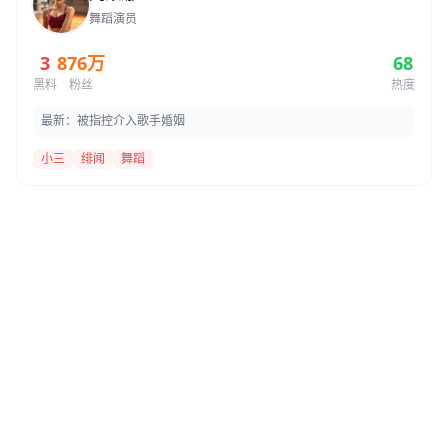
舞蹈演员
3
876万
68
黑料
粉丝
热度
最新：被指控介入歌手婚姻
小三
绯闻
舞蹈