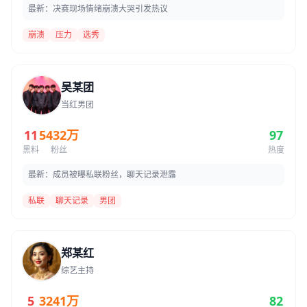
最新：决赛现场情绪崩溃大哭引发热议
崩溃
压力
选秀
吴某团
当红男团
11
5432万
97
黑料
粉丝
热度
最新：成员被曝私联粉丝，聊天记录泄露
私联
聊天记录
男团
郑某红
综艺主持
5
3241万
82