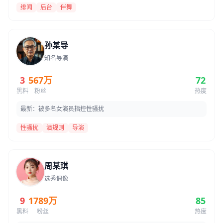
绯闻
后台
伴舞
孙某导
知名导演
3
567万
72
黑料
粉丝
热度
最新：被多名女演员指控性骚扰
性骚扰
潜规则
导演
周某琪
选秀偶像
9
1789万
85
黑料
粉丝
热度