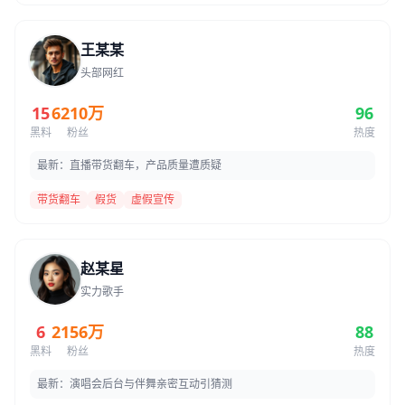
王某某
头部网红
15
6210万
96
黑料
粉丝
热度
最新：直播带货翻车，产品质量遭质疑
带货翻车
假货
虚假宣传
赵某星
实力歌手
6
2156万
88
黑料
粉丝
热度
最新：演唱会后台与伴舞亲密互动引猜测