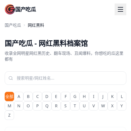
国产吃瓜
国产吃瓜
网红黑料
国产吃瓜 - 网红黑料档案馆
收录全网明星网红黑历史、翻车现场、丑闻爆料，你想吃的瓜这里
都有
全部
A
B
C
D
E
F
G
H
I
J
K
L
M
N
O
P
Q
R
S
T
U
V
W
X
Y
Z