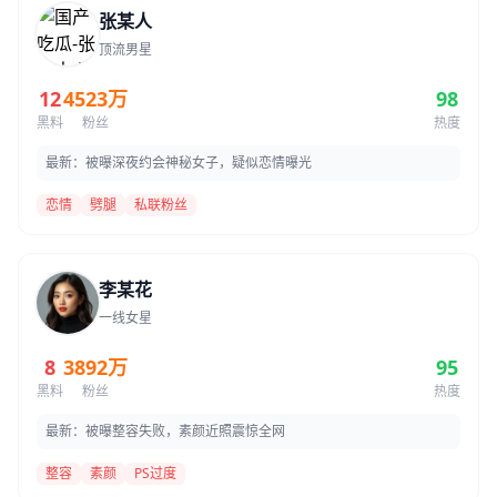
张某人
顶流男星
12
4523万
98
黑料
粉丝
热度
最新：被曝深夜约会神秘女子，疑似恋情曝光
恋情
劈腿
私联粉丝
李某花
一线女星
8
3892万
95
黑料
粉丝
热度
最新：被曝整容失败，素颜近照震惊全网
整容
素颜
PS过度